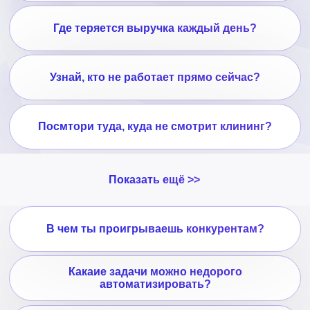
В чем ты проигрываешь конкурентам?
Какаие задачи можно недорого
автоматизировать?
Как устранить опоздания?
Как сотрудники распугивают клиентов?
Где расходуются лишние деньги?
Как используется оборудование?
Как устранить махинации на кассе?
Какие техники продаж не соблюдаются/не
используются?