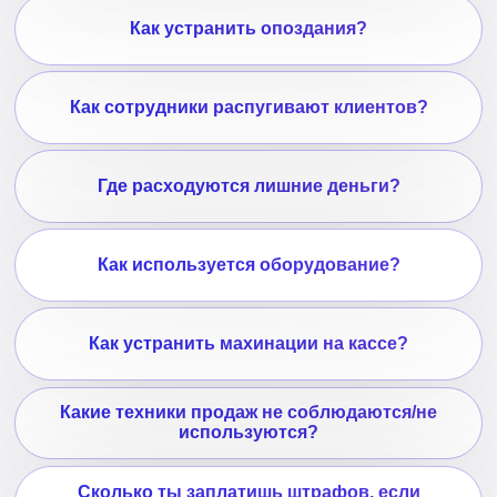
Сколько ты заплатишь штрафов, если
проверка будет сегодня?
Почему продажи снижаются?
+7 (925) 700 06 79
glaz-services@yandex.ru
Как работает GLAZ
Преимущества
Кейсы
Тарифы
Отзывы
Политика обработки персональных данных
Согласие на обработку персональных данных
Пользовательское соглашение
Стэк технологий
Свидетельства и сертификаты